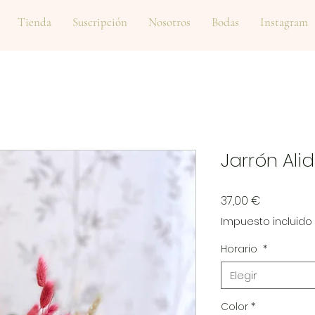
Tienda
Suscripción
Nosotros
Bodas
Instagram
Jarrón Ali
Precio
37,00 €
Impuesto incluido
Horario
*
Elegir
Color
*