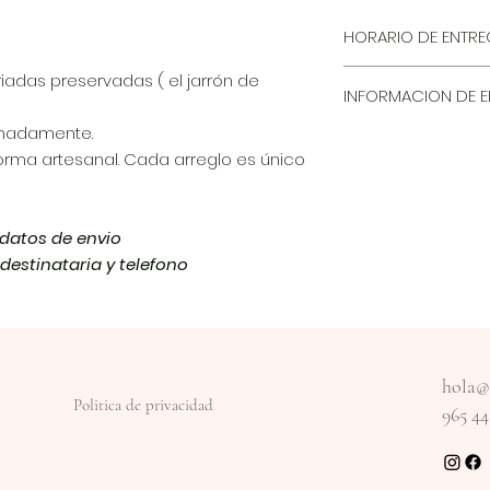
HORARIO DE ENTR
el horario de entre
ariadas preservadas ( el jarrón de
INFORMACION DE E
de lunes a viernes 
17.00 - 20.00
madamente.
Envío a Elche y al
sabados de 9.00 - 
orma artesanal. Cada arreglo es único
,arenales del sol , 
lunes tarde cerra
)
s datos de envio
estinataria y telefono
hola@f
Politica de privacidad
965 44