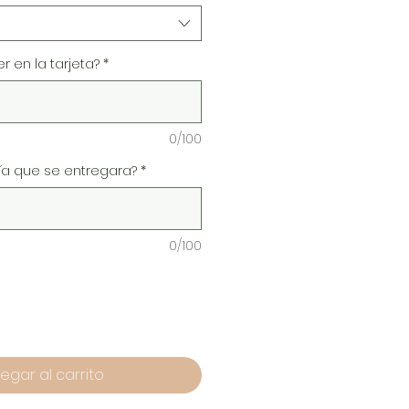
 en la tarjeta?
*
0/100
ría que se entregara?
*
0/100
egar al carrito