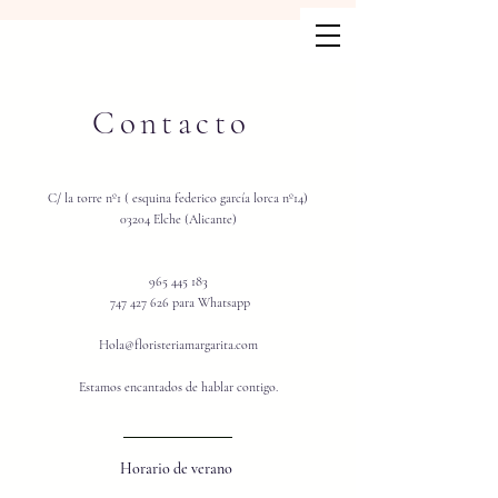
Contacto
C/ la torre nº1 ( esquina federico garcía lorca nº14)
03204 Elche (Alicante)
965 445 183
747 427 626
para Whatsapp
Hola@floristeriamargarita.com
Estamos encantados de hablar contigo.
Horario​​ de
verano