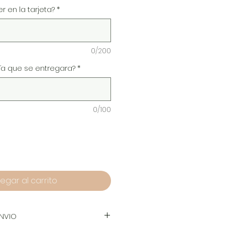
 en la tarjeta?
*
0/200
ría que se entregara?
*
0/100
egar al carrito
NVIO