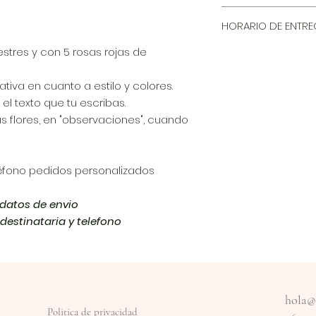
Envio a Elche y al
HORARIO DE ENTR
,arenales del sol , 
)
estres y con 5 rosas rojas de
el horario de entre
de lunes a viernes 
17.00 - 20.00
tiva en cuanto a estilo y colores.
sabados de 9.00 - 
el texto que tu escribas.
lunes tarde cerr
as flores, en "observaciones", cuando
éfono pedidos personalizados
s datos de envio
estinataria y telefono
hola@f
Politica de privacidad