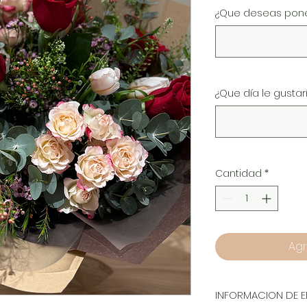
¿Que deseas poner
¿Que día le gusta
Cantidad
*
Agr
INFORMACION DE E