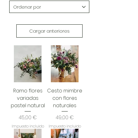
Cargar anteriores
Ramo flores
Cesto mimbre
variadas
con flores
pastel natural
naturales
Precio
Precio
45,00 €
49,00 €
Impuesto incluido
Impuesto incluido