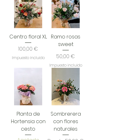
Centro floral XL
Ramo rosas
sweet
Precio
100,00 €
Precio
50,00 €
Impuesto incluido
Impuesto incluido
Planta de
Sombrerera
Hortensia con
con flores
cesto
naturales