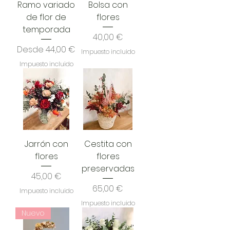
Ramo variado
Bolsa con
de flor de
flores
temporada
Precio
40,00 €
Precio de oferta
Desde
44,00 €
Impuesto incluido
Impuesto incluido
Jarrón con
Cestita con
flores
flores
preservadas
Precio
45,00 €
Precio
65,00 €
Impuesto incluido
Impuesto incluido
Nuevo